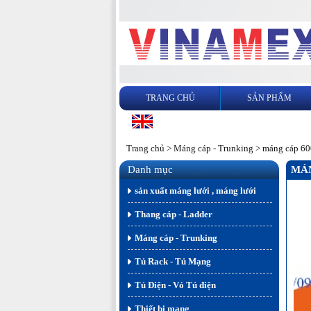
TRANG CHỦ
SẢN PHẨM
Trang chủ
>
Máng cáp - Trunking
>
máng cáp 600
Danh mục
MÁN
sản xuất máng lưới , máng lưới
Thang cáp - Ladder
Máng cáp - Trunking
Tủ Rack - Tủ Mạng
Tủ Điện - Vỏ Tủ điện
Thiết bị mạng