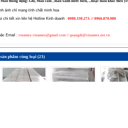
Màu thông dụng: Ghi, Mầu cam , màu xanh nước biển, ...hoặc mầu khác theo y
nh ảnh chỉ mang tính chất minh họa
i chi tiết xin liên hệ Hotline Kinh doanh :
0989.330.273. // 0966.870.980
ặc Email :
vinamex.vinamex@gmail.com // quangdt@vinamex.net.vn
sản phẩm cùng loại (23)
MÁNG CÁP - CABLE
Máng cáp 300 x 100 sơn
Máng cáp 500 x
TRUNKING (W300 X
tĩnh điện
tĩnh điệ
Liên hệ
Liên hệ
H100)