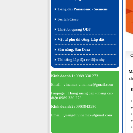
Tổng đài Panasonic - Siemens
Switch Cisco
Thiết bị quang ODF
Vật tư phụ thi công, Lắp đặt
Sàn nâng, Sàn Data
C
Thi công lắp đặt cơ điện nhẹ
Má
Kinh doanh 1:
0989.330.273
ch
Email : vinamex.vinamex@gmail.com
- 
Fanpage : Thang máng cáp - máng cáp
điện 0989.330.273
+ 
Kinh doanh 2:
0963842580
+ 
+ 
Email :Quangdt.vinamex@gmail.com
+ 
+ 