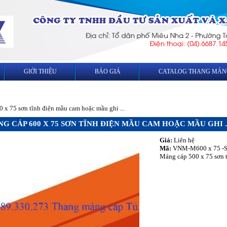
GIỚI THIỆU
BÁO GIÁ
CATALOG THANG MÁN
 x 75 sơn tĩnh điện mầu cam hoặc mầu ghi ...
G CÁP 600 X 75 SƠN TĨNH ĐIỆN MẦU CAM HOẶC MẦU GHI ..
Giá:
Liên hệ
Mã:
VNM-M600 x 75 -S
Máng cáp 500 x 75 sơn 