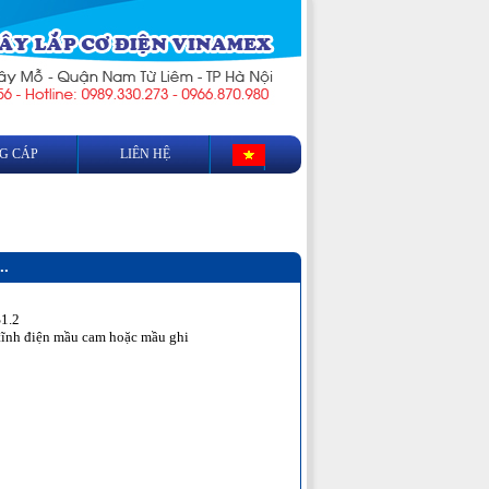
G CÁP
LIÊN HỆ
.
1.2
tĩnh điện mầu cam hoặc mầu ghi