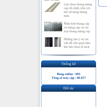
Lựa chọn thang máng
cáp tốt nhất, tiện ích
khi sử dụng thang
mán
Phân biệt thang cáp
và máng cáp và các
loại thang máng cáp
Những lưu ý và các
vấn đề cần quan tâm
khi lựa chọn tủ rack
Thống kê
Đang online : 601
Tổng số truy cập : 40.457
Đối tác