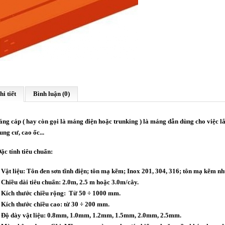
hi tiết
Bình luận (0)
ng cáp ( hay còn gọi là máng điện hoặc trunking ) là máng dẫn dùng cho việc lắ
ung cư, cao ốc...
Đặc tính tiêu chuẩn:
Vật liệu: Tôn đen sơn tĩnh điện; tôn mạ kẽm; Inox 201, 304, 316; tôn mạ kẽm n
Chiều dài tiêu chuẩn: 2.0m, 2.5 m hoặc 3.0m/cây.
Kích thước chiều rộng: Từ 50 ÷ 1000 mm.
Kích thước chiều cao: từ 30 ÷ 200 mm.
Độ dày vật liệu: 0.8mm, 1.0mm, 1.2mm, 1.5mm, 2.0mm, 2.5mm.