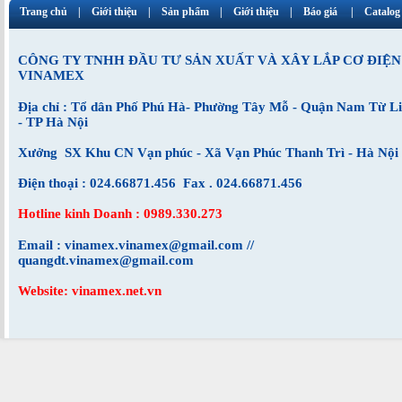
Trang chủ
Giới thiệu
Sản phẩm
Giới thiệu
Báo giá
Catalog
CÔNG TY TNHH ĐẦU TƯ SẢN XUẤT VÀ XÂY LẮP CƠ ĐIỆN
VINAMEX
Địa chỉ : Tổ dân Phố Phú Hà- Phường Tây Mỗ - Quận Nam Từ L
- TP Hà Nội
Xưởng SX Khu CN Vạn phúc - Xã Vạn Phúc Thanh Trì - Hà Nội
Điện thoại : 024.66871.456 Fax . 024.66871.456
Hotline kinh Doanh : 0989.330.273
Email : vinamex.vinamex@gmail.com //
quangdt.vinamex@gmail.com
Website: vinamex.net.vn