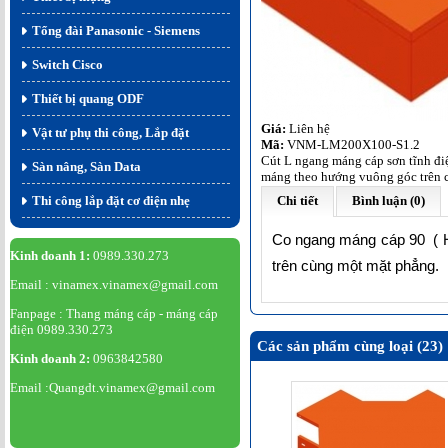
Tổng đài Panasonic - Siemens
Switch Cisco
Thiết bị quang ODF
Giá:
Liên hệ
Vật tư phụ thi công, Lắp đặt
Mã:
VNM-LM200X100-S1.2
Cút L ngang máng cáp sơn tĩnh đi
Sàn nâng, Sàn Data
máng theo hướng vuông góc trên 
Thi công lắp đặt cơ điện nhẹ
Chi tiết
Bình luận (0)
Co ngang máng cáp 90 ( H
Kinh doanh 1:
0989.330.273
trên cùng một mặt phẳng.
Email : vinamex.vinamex@gmail.com
Fanpage : Thang máng cáp - máng cáp
điện 0989.330.273
Các sản phẩm cùng loại (23)
Kinh doanh 2:
0963842580
Email :Quangdt.vinamex@gmail.com