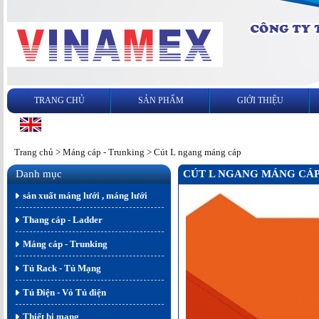
TRANG CHỦ
SẢN PHẨM
GIỚI THIỆU
Trang chủ
>
Máng cáp - Trunking
>
Cút L ngang máng cáp
Danh mục
CÚT L NGANG MÁNG CÁ
sản xuất máng lưới , máng lưới
Thang cáp - Ladder
Máng cáp - Trunking
Tủ Rack - Tủ Mạng
Tủ Điện - Vỏ Tủ điện
Thiết bị mạng