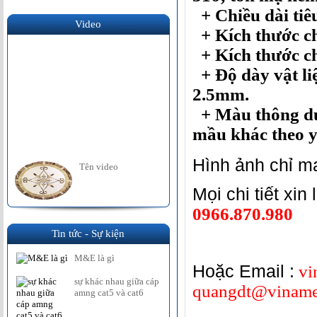
+ Chiều dài tiê
Video
+ Kích thước c
+ Kích thước ch
+ Độ dày vật l
2.5mm.
+ Màu thông dụn
mầu khác theo 
Hình ảnh chỉ m
Tên video
Mọi chi tiết xin
0966.870.980
Tin tức - Sự kiện
M&E là gì
Hoặc Email :
vi
sự khác nhau giữa cáp
quangdt@viname
amng cat5 và cat6