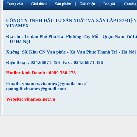
Trang chủ
Giới thiệu
Sản phẩm
Giới thiệu
Báo giá
Catalog
CÔNG TY TNHH ĐẦU TƯ SẢN XUẤT VÀ XÂY LẮP CƠ ĐIỆN
VINAMEX
Địa chỉ : Tổ dân Phố Phú Hà- Phường Tây Mỗ - Quận Nam Từ L
- TP Hà Nội
Xưởng SX Khu CN Vạn phúc - Xã Vạn Phúc Thanh Trì - Hà Nội
Điện thoại : 024.66871.456 Fax . 024.66871.456
Hotline kinh Doanh : 0989.330.273
Email : vinamex.vinamex@gmail.com //
quangdt.vinamex@gmail.com
Website: vinamex.net.vn