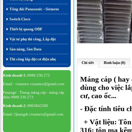
Tổng đài Panasonic - Siemens
Switch Cisco
Thiết bị quang ODF
Vật tư phụ thi công, Lắp đặt
Sàn nâng, Sàn Data
Thi công lắp đặt cơ điện nhẹ
Chi tiết
Bình luận (0)
Kinh doanh 1:
0989.330.273
Máng cáp ( hay 
Email : vinamex.vinamex@gmail.com
dùng cho việc l
Fanpage : Thang máng cáp - máng cáp
cư, cao ốc...
điện 0989.330.273
Kinh doanh 2:
0963842580
- Đặc tính tiêu 
Email :Quangdt.vinamex@gmail.com
+ Vật liệu: Tôn 
316; tôn mạ kẽ