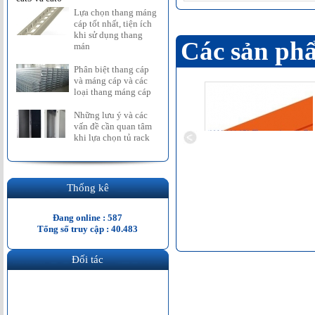
Lựa chọn thang máng
cáp tốt nhất, tiện ích
khi sử dụng thang
Các sản phẩ
mán
Phân biệt thang cáp
và máng cáp và các
loại thang máng cáp
Những lưu ý và các
vấn đề cần quan tâm
khi lựa chọn tủ rack
Thống kê
 T mang cáp
Máng cáp 200 x 75 sơn tĩnh
Máng cáp 500 x 75 sơn tĩnh
Liên hệ
điện
điện mầu cam hoặc mầu ghi
Đang online : 587
Liên hệ
....
Tổng số truy cập : 40.483
Liên hệ
Đối tác