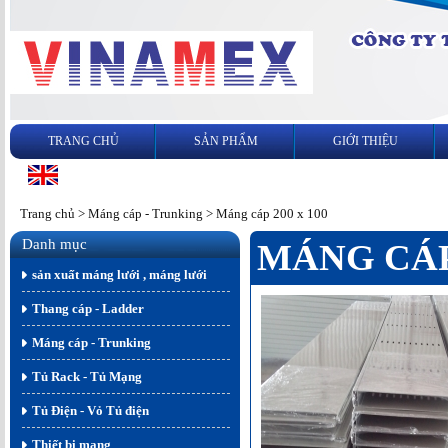
TRANG CHỦ
SẢN PHẨM
GIỚI THIỆU
Trang chủ
>
Máng cáp - Trunking
>
Máng cáp 200 x 100
Danh mục
MÁNG CÁP 
sản xuất máng lưới , máng lưới
Thang cáp - Ladder
Máng cáp - Trunking
Tủ Rack - Tủ Mạng
Tủ Điện - Vỏ Tủ điện
Thiết bị mạng