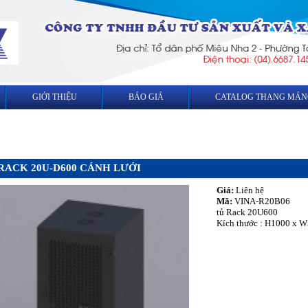
GIỚI THIỆU
BÁO GIÁ
CATALOG THANG MÁN
RACK 20U-D600 CÁNH LƯỚI
Giá:
Liên hệ
Mã:
VINA-R20B06
tủ Rack 20U600
Kích thước : H1000 x 