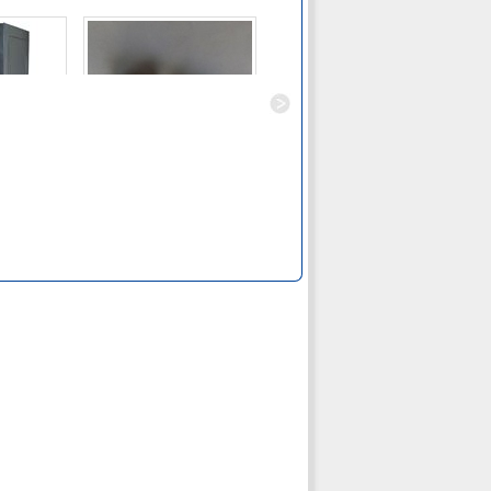
UD800
ốc cổ vuông cài rack mầu
TỦ RACK 36UD800
Liên hệ
vàng hoặc trắng
Liên hệ