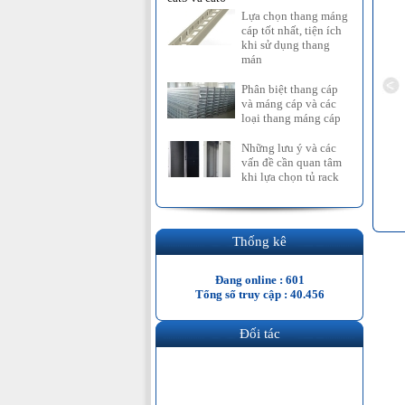
Lựa chọn thang máng
cáp tốt nhất, tiện ích
khi sử dụng thang
mán
Phân biệt thang cáp
và máng cáp và các
loại thang máng cáp
Những lưu ý và các
vấn đề cần quan tâm
K 36UD600
TỦ RACK 42UD600
Tủ rack 20UD1000
khi lựa chọn tủ rack
iên hệ
Liên hệ
Liên hệ
Thống kê
Đang online : 601
Tổng số truy cập : 40.456
Đối tác