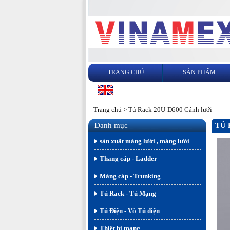
TRANG CHỦ
SẢN PHẨM
Trang chủ
>
Tủ Rack 20U-D600 Cánh lưới
Danh mục
TỦ 
sản xuất máng lưới , máng lưới
Thang cáp - Ladder
Máng cáp - Trunking
Tủ Rack - Tủ Mạng
Tủ Điện - Vỏ Tủ điện
Thiết bị mạng