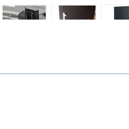
TỦ RACK 42UD800
tủ rack 42UD1000 Cánh
TỦ RACK 27
Liên hệ
Liên hệ
lưới
Liên hệ