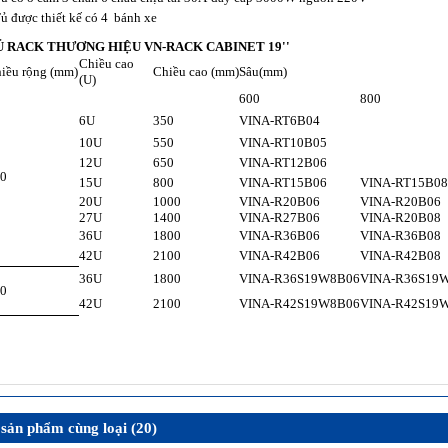
ủ được thiết kế có 4 bánh xe
Ủ RACK THƯƠNG HIỆU
VN-RACK
CABINET 19''
Chiều cao
iều rộng (mm)
Chiều cao (mm)
Sâu(mm)
(U)
600
800
6U
350
VINA-RT6B04
10U
550
VINA-RT10B05
12U
650
VINA-RT12B06
0
15U
800
VINA-RT15B06
VINA-RT15B08
20U
1000
VINA-R20B06
VINA-R20B06
27U
1400
VINA-R27B06
VINA-R20B08
36U
1800
VINA-R36B06
VINA-R36B08
42U
2100
VINA-R42B06
VINA-R42B08
36U
1800
VINA-R36S19W8B06
VINA-R36S19
0
42U
2100
VINA-R42S19W8B06
VINA-R42S19
sản phẩm cùng loại (20)