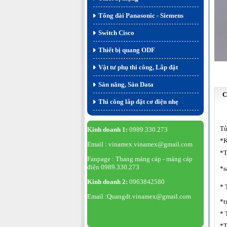
Tổng đài Panasonic - Siemens
Switch Cisco
Thiết bị quang ODF
Vật tư phụ thi công, Lắp đặt
Sàn nâng, Sàn Data
C
Thi công lắp đặt cơ điện nhẹ
Tủ
Kinh doanh 1:
0989.330.273
*K
Email : vinamex.vinamex@gmail.com
*T
Fanpage : Thang máng cáp - máng cáp
điện 0989.330.273
*s
Kinh doanh 2:
0963842580
* 
Email :Quangdt.vinamex@gmail.com
*t
* 
*T