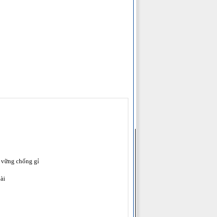
n vững chống gỉ
oài