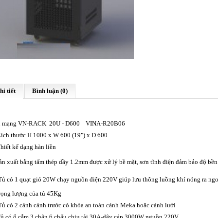
hi tiết
Bình luận (0)
 mạng VN-RACK 20U - D600
VINA-R20B06
ích thước H 1000 x W 600 (19") x D 600
hiết kế dạng hàn liền
ản xuất bằng tấm thép dầy 1.2mm được xử lý bề mặt, sơn tĩnh điện đảm bảo độ bề
Tủ có 1 quạt gió 20W chạy nguồn điện 220V giúp lưu thông luồng khí nóng ra ng
rọng lượng của tủ 45Kg
Tủ có 2 cánh cánh trước có khóa an toàn cánh Meka hoặc cánh lưới
ủ có ổ cắm 3 chân 6 chấu chịu tải 30A-dây cáp 3000W nguồn 220V