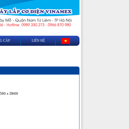
G CÁP
LIÊN HỆ
W580 x D600