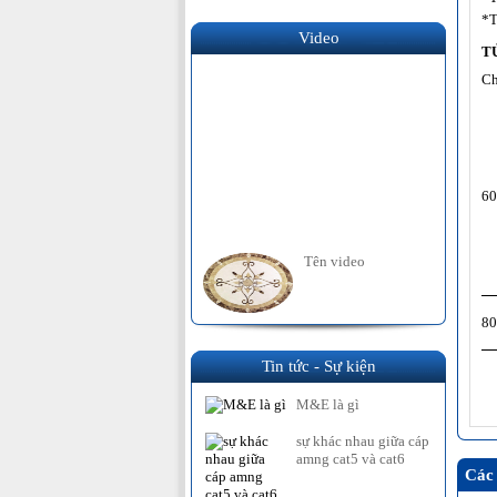
*T
Video
T
Ch
60
Tên video
80
Tin tức - Sự kiện
M&E là gì
sự khác nhau giữa cáp
amng cat5 và cat6
Các 