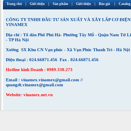
Trang chủ
Giới thiệu
Sản phẩm
Giới thiệu
Báo giá
Catalog
CÔNG TY TNHH ĐẦU TƯ SẢN XUẤT VÀ XÂY LẮP CƠ ĐIỆN
VINAMEX
Địa chỉ : Tổ dân Phố Phú Hà- Phường Tây Mỗ - Quận Nam Từ L
- TP Hà Nội
Xưởng SX Khu CN Vạn phúc - Xã Vạn Phúc Thanh Trì - Hà Nội
Điện thoại : 024.66871.456 Fax . 024.66871.456
Hotline kinh Doanh : 0989.330.273
Email : vinamex.vinamex@gmail.com //
quangdt.vinamex@gmail.com
Website: vinamex.net.vn