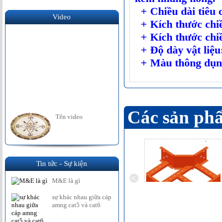
+ Chiều dài tiêu 
Video
+ Kích thước chi
+ Kích thước chiề
+ Độ dày vật liệ
+ Màu thông dụng
Các sản phẩ
Tên video
Tin tức - Sự kiện
M&E là gì
sự khác nhau giữa cáp
amng cat5 và cat6