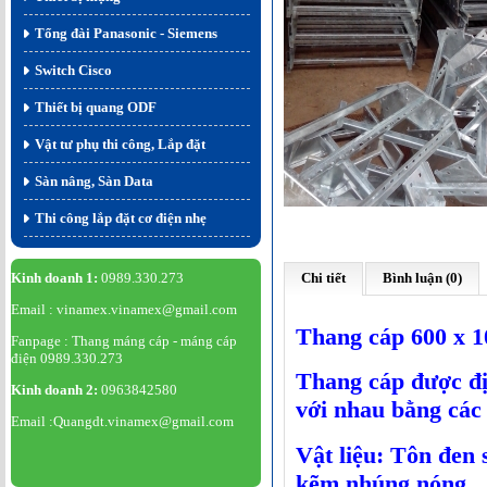
Tổng đài Panasonic - Siemens
Switch Cisco
Thiết bị quang ODF
Vật tư phụ thi công, Lắp đặt
Sàn nâng, Sàn Data
Thi công lắp đặt cơ điện nhẹ
Kinh doanh 1:
0989.330.273
Chi tiết
Bình luận (0)
Email : vinamex.vinamex@gmail.com
Thang cáp 600 x 
Fanpage : Thang máng cáp - máng cáp
điện 0989.330.273
Thang cáp được đị
Kinh doanh 2:
0963842580
với nhau bằng các 
Email :Quangdt.vinamex@gmail.com
Vật liệu: Tôn đen 
kẽm nhúng nóng.