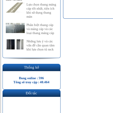
ang cáp 600 x 150 mạ
Cút chữ L thang cáp
Cút co xuống Thang 
Lựa chọn thang máng
Liên hệ
Liên hệ
kẽm nhúng nóng
cáp tốt nhất, tiện ích
Liên hệ
khi sử dụng thang
mán
Phân biệt thang cáp
và máng cáp và các
loại thang máng cáp
Những lưu ý và các
vấn đề cần quan tâm
khi lựa chọn tủ rack
Thống kê
Đang online : 596
Tổng số truy cập : 40.464
Đối tác