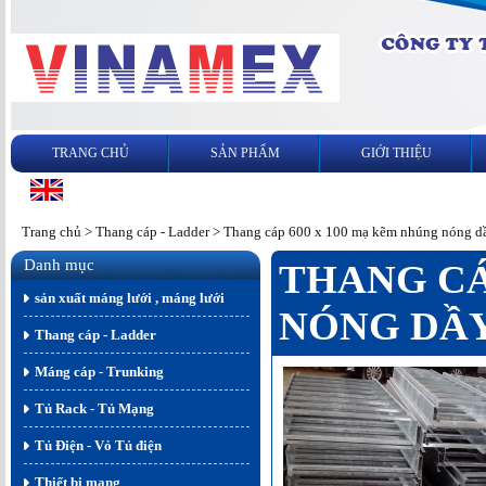
TRANG CHỦ
SẢN PHẨM
GIỚI THIỆU
Trang chủ
>
Thang cáp - Ladder
>
Thang cáp 600 x 100 mạ kẽm nhúng nóng 
Danh mục
THANG CÁ
sản xuất máng lưới , máng lưới
NÓNG DẦY
Thang cáp - Ladder
Máng cáp - Trunking
Tủ Rack - Tủ Mạng
Tủ Điện - Vỏ Tủ điện
Thiết bị mạng