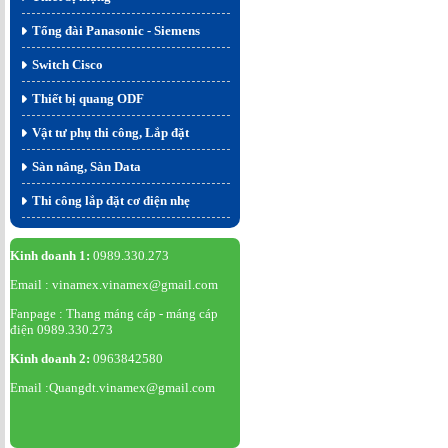
Tổng đài Panasonic - Siemens
Switch Cisco
Thiết bị quang ODF
Vật tư phụ thi công, Lắp đặt
Sàn nâng, Sàn Data
Thi công lắp đặt cơ điện nhẹ
Kinh doanh 1:
0989.330.273
Email : vinamex.vinamex@gmail.com
Fanpage : Thang máng cáp - máng cáp
điện 0989.330.273
Kinh doanh 2:
0963842580
Email :Quangdt.vinamex@gmail.com