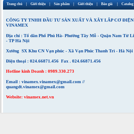
Trang chủ
Giới thiệu
Sản phẩm
Giới thiệu
Báo giá
Catalog
CÔNG TY TNHH ĐẦU TƯ SẢN XUẤT VÀ XÂY LẮP CƠ ĐIỆN
VINAMEX
Địa chỉ : Tổ dân Phố Phú Hà- Phường Tây Mỗ - Quận Nam Từ L
- TP Hà Nội
Xưởng SX Khu CN Vạn phúc - Xã Vạn Phúc Thanh Trì - Hà Nội
Điện thoại : 024.66871.456 Fax . 024.66871.456
Hotline kinh Doanh : 0989.330.273
Email : vinamex.vinamex@gmail.com //
quangdt.vinamex@gmail.com
Website: vinamex.net.vn