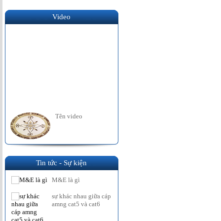
Video
Tên video
Tin tức - Sự kiện
M&E là gì
sự khác nhau giữa cáp
amng cat5 và cat6