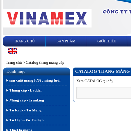
TRANG CHỦ
SẢN PHẨM
GIỚI THIỆU
Trang chủ
>
Catalog thang máng cáp
Danh mục
CATALOG THANG MÁNG
sản xuất máng lưới , máng lưới
Xem CATALOG tại đây:
Thang cáp - Ladder
Máng cáp - Trunking
Tủ Rack - Tủ Mạng
Tủ Điện - Vỏ Tủ điện
Thiết bị mạng